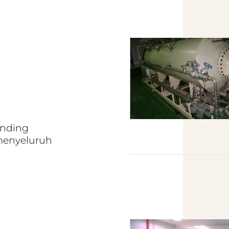
inding
 menyeluruh