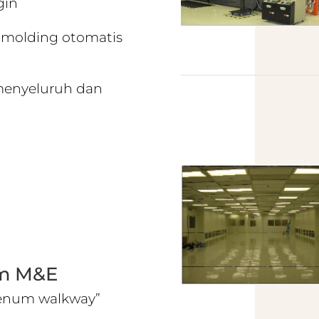
gin
n molding otomatis
 menyeluruh dan
m
em M&E
lenum walkway”