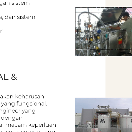
gan sistem
a, dan sistem
ri
L &
pakan keharusan
 yang fungsional.
Engineer yang
n dengan
gai macam keperluan
al, serta semua yang