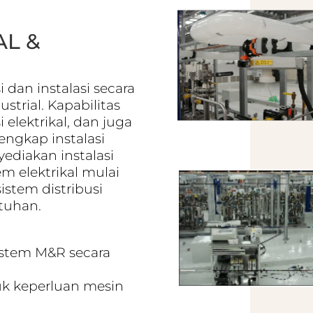
L &
 dan instalasi secara
trial. Kapabilitas
 elektrikal, dan juga
engkap instalasi
ediakan instalasi
m elektrikal mulai
istem distribusi
tuhan.
sistem M&R secara
uk keperluan mesin