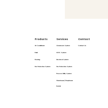
Products
Services
Contact
Air Conditioner
Cleanroom System
Contact Us
Paint
HVAC System
Flooring
Electrical System
Fire Protection System
Fire Protection System
Process Utility System
Warehouse/Shophouse
Rental