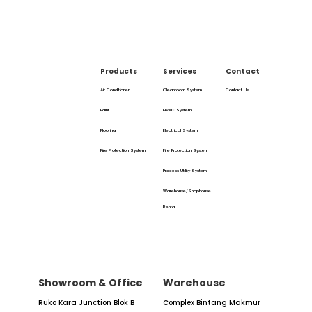
Products
Services
Contact
Air Conditioner
Cleanroom System
Contact Us
Paint
HVAC System
Flooring
Electrical System
Fire Protection System
Fire Protection System
Process Utility System
Warehouse/Shophouse
Rental
Showroom & Office
Warehouse
Ruko Kara Junction Blok B
Complex Bintang Makmur